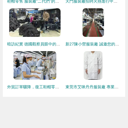
鞋帽零售 服裝廠“二代們”的創業新賽道
天門服裝廠招聘火熱進行中，家門口的就業機會別錯過！
暗訪紀實 德國觀察員眼中的珠三角服裝箱包業——光鮮標簽背后的另一面
新27陳小營服裝廠 誠邀您的加入，共創鞋帽零售新篇章
外貿訂單驟降，復工鞋帽零售企業如何破局求生？
東莞市艾咪丹丹服裝廠 專業鞋帽零售，品質與時尚的完美融合