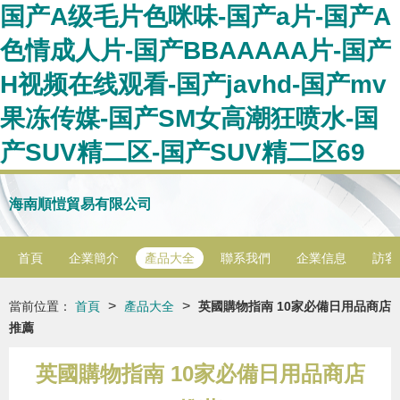
国产A级毛片色咪味-国产a片-国产A
色情成人片-国产BBAAAAA片-国产
H视频在线观看-国产javhd-国产mv
果冻传媒-国产SM女高潮狂喷水-国
产SUV精二区-国产SUV精二区69
海南順愷貿易有限公司
首頁
企業簡介
產品大全
聯系我們
企業信息
訪客
>
>
當前位置：
首頁
產品大全
英國購物指南 10家必備日用品商店
推薦
英國購物指南 10家必備日用品商店