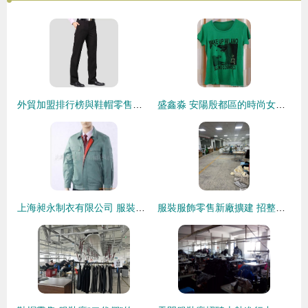
外貿加盟排行榜與鞋帽零售加盟費全解析
盛鑫淼 安陽殷都區的時尚女裝采購新地標
上海昶永制衣有限公司 服裝加工與鞋帽零售產品列表
服裝服飾零售新廠擴建 招整件車位多名，新廠加30臺車火速進場